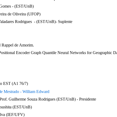
 Gomes - (EST/UnB)
reira de Oliveira (UFOP)
Valadares Rodrigues  - (EST/UnB)- Suplente
d Rappel de Amorim.
Positional Encoder Graph Quantile Neural Networks for Geographic D
uso EST
(A1 76/7) 
de Mestrado - William Edward
Prof. Guilherme Souza Rodrigues (EST/UnB) - Presidente
tsushita (EST/UnB)
Silva (IEF/UFV)