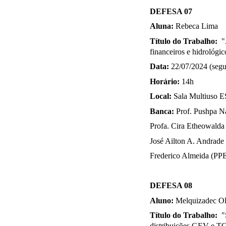
DEFESA 07
Aluna: 
Rebeca Lima
Título do Trabalho: 
 "
financeiros e hidrológic
Data: 
22/07/2024 (segu
Horário: 
14h
Local: 
Sala Multiuso E
Banca: 
Prof. Pushpa N
Profa. Cira Etheowald
José Ailton A. Andrad
Frederico Almeida (PP
DEFESA 08
Aluno:
 Melquizadec Ol
Título do Trabalho:  
"
distribuições GEV e 