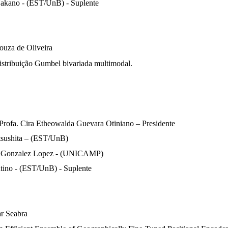
Nakano - (EST/UnB) - Suplente
ouza de Oliveira
istribuição Gumbel bivariada multimodal.
Prof
a
.
Cira Etheowalda Guevara Otiniano
– Presidente
sushita
– (EST/UnB)
ea Gonzalez Lopez - (UNICAMP)
tino
- (EST/UnB) - Suplente
ar Seabra