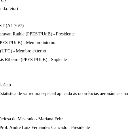
nda-feira)
ST (A1 76/7)
arayan Rathie (PPEST/UnB) - Presidente
(PPEST/UnB) - Membro interno
e (UFC) - Membro externo
sis Ribeiro  (PPEST/UnB) - Suplente
icácio
statística de varredura espacial aplicada às ocorrências aeronáuticas n
 Defesa de Mestrado - Mariana Fehr 
 Prof. Andre Luiz Fernandes Cançado - Presidente