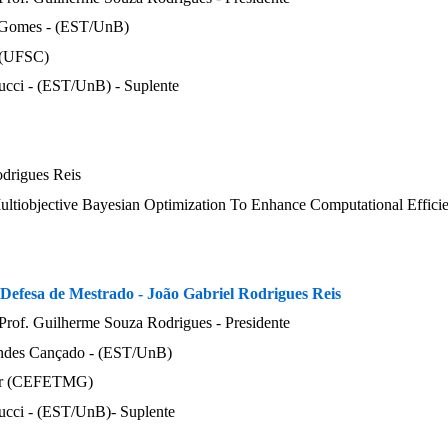
 Gomes
- (EST/UnB)
- (UFSC)
ucci
- (EST/UnB) - Suplente
odrigues Reis
ultiobjective Bayesian Optimization To Enhance Computational Effici
Defesa de Mestrado - João Gabriel Rodrigues Reis
Prof. Guilherme Souza Rodrigues
-
Presidente
andes Cançado
- (EST/UnB)
ner (CEFETMG)
ucci
- (EST/UnB)- Suplente