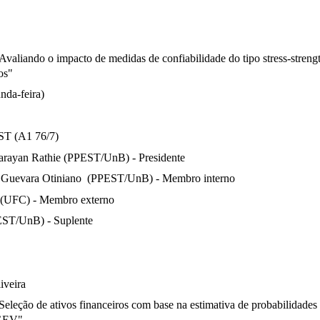
Avaliando o impacto de medidas de confiabilidade do tipo stress-streng
os"
nda-feira)
ST (A1 76/7)
arayan Rathie (PPEST/UnB) - Presidente
a Guevara Otiniano  (PPEST/UnB) - Membro interno
e (UFC) - Membro externo
EST/UnB) - Suplente
iveira
Seleção de ativos financeiros com base na estimativa de probabilidades d
TGEV"