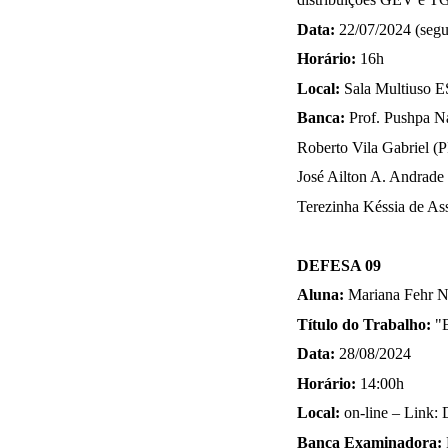
Data: 
22/07/2024 (segu
Horário: 
16h
Local: 
Sala Multiuso E
Banca: 
Prof. Pushpa N
Roberto Vila Gabriel 
José Ailton A. Andrad
T
erezinha Késsia de As
DEFESA 09
Aluna:
 Mariana Fehr N
Título do Trabalho: 
"E
Data: 
28/08/2024 
Horário: 
14:00h
Local: 
on-line – Link:
Banca Examinadora: