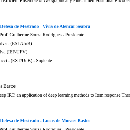
 Efficient Ensemble of Geographically Fine-Tuned Positional Encode
Defesa de Mestrado - Vivia de Alencar Seabra
Prof. Guilherme Souza Rodrigues
-
Presidente
Silva
- (EST/UnB)
Silva (IEF/UFV
)
ucci
- (EST/UnB) - Suplente
s Bastos
ep IRT: an application of deep learning methods to Item response The
Defesa de Mestrado - Lucas de Moraes Bastos
Prof. Guilherme Souza Rodrigues
-
Presidente