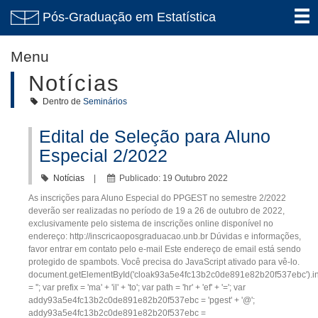
Pós-Graduação em Estatística
Menu
Notícias
Dentro de
Seminários
Edital de Seleção para Aluno
Especial 2/2022
Notícias
Publicado: 19 Outubro 2022
As inscrições para Aluno Especial do PPGEST no semestre 2/2022
deverão ser realizadas no período de 19 a 26 de outubro de 2022,
exclusivamente pelo sistema de inscrições online disponível no
endereço: http://inscricaoposgraduacao.unb.br Dúvidas e informações,
favor entrar em contato pelo e-mail Este endereço de email está sendo
protegido de spambots. Você precisa do JavaScript ativado para vê-lo.
document.getElementById('cloak93a5e4fc13b2c0de891e82b20f537ebc').
= ''; var prefix = 'ma' + 'il' + 'to'; var path = 'hr' + 'ef' + '='; var
addy93a5e4fc13b2c0de891e82b20f537ebc = 'pgest' + '@';
addy93a5e4fc13b2c0de891e82b20f537ebc =