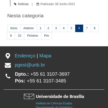
Notícias
Publicado: 08 Junho 2022
Nesta categoria
Início
Anterior
1
2
3
4
5
6
7
8
9
10
Próximo
Fim
Endereço
|
Mapa
pgest@unb.br
Dpto.:
+55 61 3107-3697
Pós:
+55 61 3107-3485
Instituto de Ciências Exatas
Departamento de Estatística